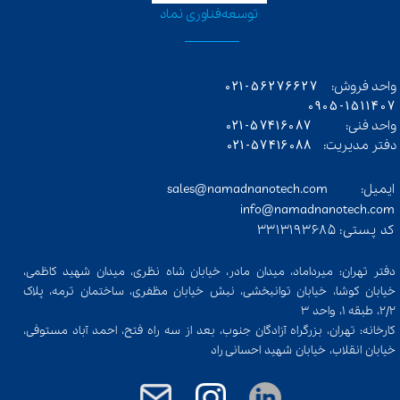
​توسعه‌فناوری‌ نماد
56276627-021
واحد فروش:
0905-1511407
57416087-021
واحد فنی:
57416088-021
دفتر مدیریت:
ایمیل: sales@namadnanotech.com
info@namadnanotech.com​​​​​​​
کد پستی: 3313193685​​​​​​​
دفتر تهران: میرداماد، میدان مادر، خیابان شاه نظری، میدان شهید کاظمی،
خیابان کوشا، خیابان توانبخشی، نبش خیابان مظفری، ساختمان ترمه، پلاک
٢/٢، طبقه ١، واحد ٣
کارخانه: تهران، بزرگراه آزادگان جنوب، بعد از سه راه فتح، احمد آباد مستوفی،
خیابان انقلاب، خیابان شهید احسانی راد