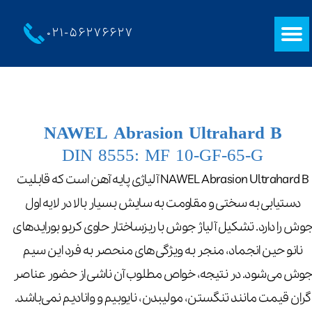
021-
56276627
NAWEL Abrasion Ultrahard B
DIN 8555: MF 10-GF-65-G
NAWEL Abrasion Ultrahard B آلیاژی پایه آهن است که قابلیت
دستیابی به سختی و مقاومت به سایش بسیار بالا در لایه اول
وش را دارد. تشکیل آلیاژ جوش با ریزساختار حاوی کربو بورایدهای
نانو حین انجماد، منجر به ویژگی‌های منحصر به فرد این سیم
وش می‌شود. در نتیجه، خواص مطلوب آن ناشی از حضور عناصر
گران قیمت مانند تنگستن، مولیبدن، نایوبیم و وانادیم نمی‌باشد.