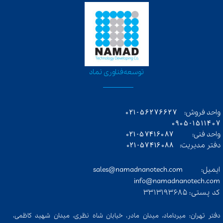
​توسعه‌فناوری‌ نماد
56276627-021
واحد فروش:
0905-1511407
57416087-021
واحد فنی:
57416088-021
دفتر مدیریت:
ایمیل: sales@namadnanotech.com
info@namadnanotech.com​​​​​​​
کد پستی: 3313193685​​​​​​​
دفتر تهران: میرداماد، میدان مادر، خیابان شاه نظری، میدان شهید کاظمی،