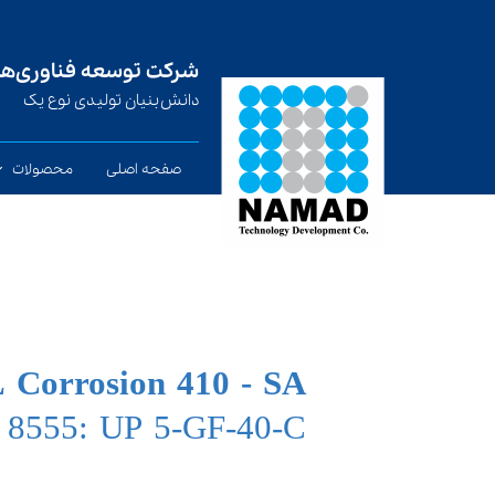
شرکت توسعه فناوری‌های
​​​​​​​دانش‌بنیان تولیدی نوع یک
صفحه اصلی
محصولات
سیم جوش تو
صفحه ضد 
الکترود دست
Corrosion 410 - SA
 8555: UP 5-GF-40-C