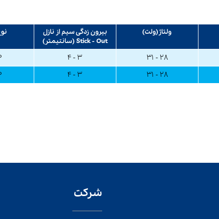
ولتاژ(ولت)
بیرون زدگی سیم از نازل
نوع
Stick - Out (سانتیمتر)
P
۳ - ۴
۲۸ - ۳۱
P
۳ - ۴
۲۸ - ۳۱
شرکت