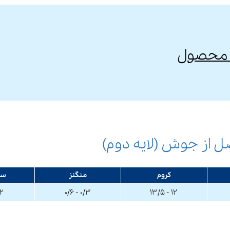
وگ محصول
ل از جوش (لایه دوم)
کروم
منگنز
سی
 ۰/۴
۰/۳ - ۰/۶
۱۲ - ۱۳/۵