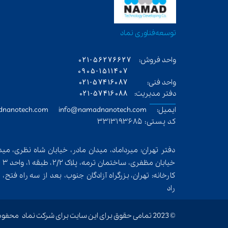
​توسعه‌فناوری‌ نماد
56276627-021
واحد فروش:
0905-1511407
57416087-021
واحد فنی:
57416088-021
دفتر مدیریت:
ایمیل: sales@namadnanotech.com info@namadnanotech.com​​​​​​​
کد پستی: 3313193685​​​​​​​
دفتر تهران: میرداماد، میدان مادر، خیابان شاه نظری، م
خیابان مظفری، ساختمان ترمه، پلاک ٢/٢، طبقه ١، واحد ٣
کارخانه: تهران، بزرگراه آزادگان جنوب، بعد از سه راه فتح
راد
© 2023 تمامی حقوق برای این سایت برای شرکت نماد محفوظ است​​​​​​​.