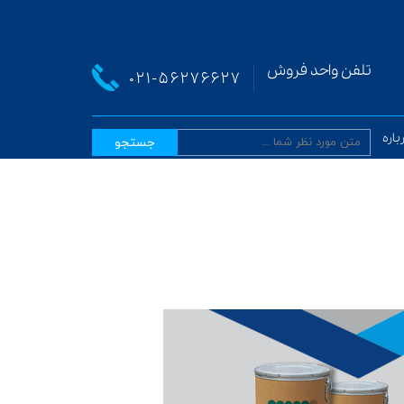
تلفن واحد فروش
021-
56276627
باره ما
جستجو