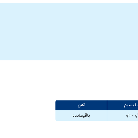
لیسیم
آهن
۰/۲ -
باقیمانده