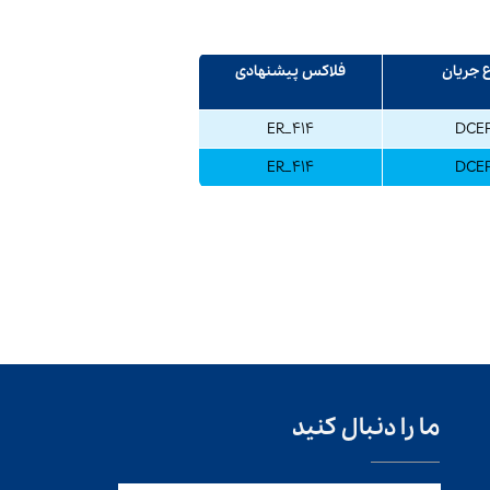
 جریان
فلاکس پیشنهادی
ER_414
DCE
ER_414
DCE
ما را دنبال کنید