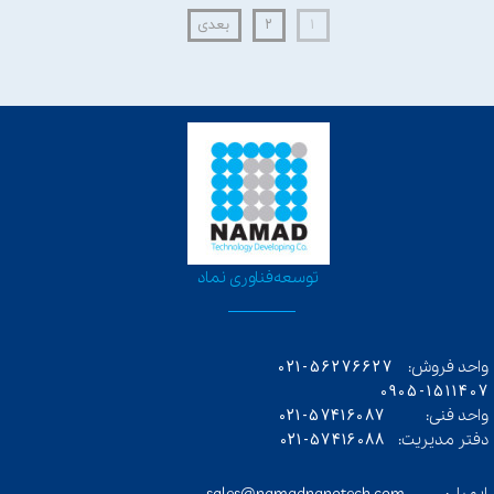
۱
۲
بعدی
​توسعه‌فناوری‌ نماد
56276627-021
واحد فروش:
0905-1511407
57416087-021
واحد فنی:
57416088-021
دفتر مدیریت: