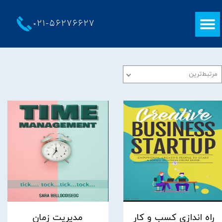
021-
56276627
مرتبط‌ترین
راه اندازی کسب و کار
مدیریت زمان