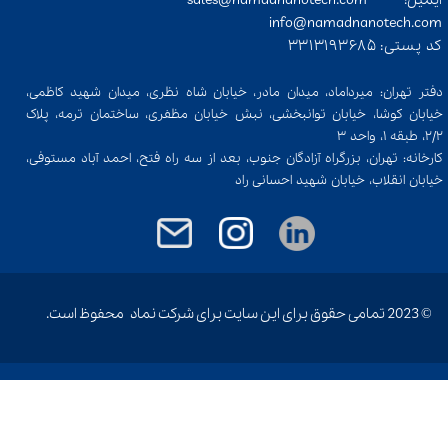
ایمیل: sales@namadnanotech.com
info@namadnanotech.com​​​​​​​
کد پستی: 3313193685​​​​​​​
دفتر تهران: میرداماد، میدان مادر، خیابان شاه نظری، میدان شهید کاظمی،
خیابان کوشا، خیابان توانبخشی، نبش خیابان مظفری، ساختمان ترمه، پلاک
٢/٢، طبقه ١، واحد ٣
کارخانه: تهران، بزرگراه آزادگان جنوب، بعد از سه راه فتح، احمد آباد مستوفی،
خیابان انقلاب، خیابان شهید احسانی راد
© 2023 تمامی حقوق برای این سایت برای شرکت نماد محفوظ است​​​​​​​.