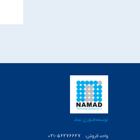
​توسعه‌فناوری‌ نماد
56276627-021
واحد فروش: