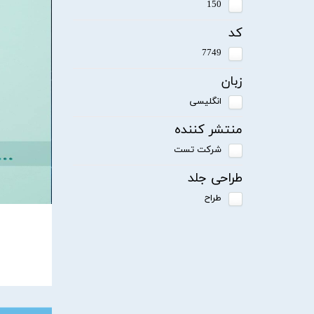
150
کد
7749
زبان
انگلیسی
منتشر کننده
شرکت تست
طراحی جلد
طراح