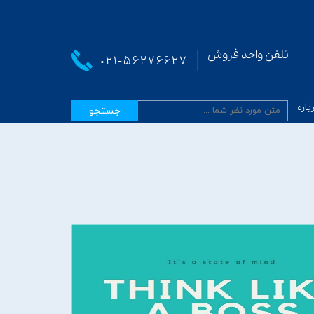
تلفن واحد فروش
021-
56276627
باره ما
جستجو